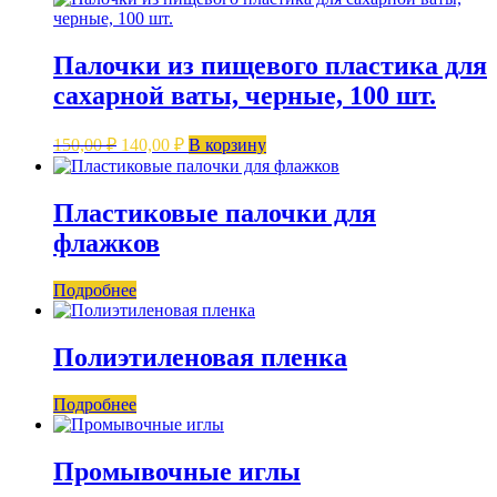
150,00 ₽.
Палочки из пищевого пластика для
сахарной ваты, черные, 100 шт.
Первоначальная
Текущая
150,00
₽
140,00
₽
В корзину
цена
цена:
составляла
140,00 ₽.
150,00 ₽.
Пластиковые палочки для
флажков
Подробнее
Полиэтиленовая пленка
Подробнее
Промывочные иглы