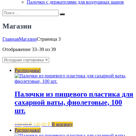
Палочки с держателями для воздушных шаров
Искать:
Поиск
Магазин
Главная
Магазин
Страница 3
Отображение 33–39 из 39
Распродажа!
Палочки из пищевого пластика для
сахарной ваты, фиолетовые, 100
шт.
Первоначальная
Текущая
150,00
₽
140,00
₽
В корзину
цена
цена:
Распродажа!
составляла
140,00 ₽.