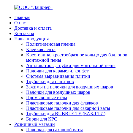
Перейти
к
Главная
содержимому
ООО
Производство
О нас
"Лацкнер"
полимеров
Доставка и оплата
и
Контакты
пластмасс.
Наша продукция
Изготовление
Полиэтиленовая пленка
по
Клейкая лента
индивидуальным
Крестовина, крестообразное кольцо для баллонов
заказам
монтажной пены
и
Аппликаторы, трубки для монтажной пены
каталог
Палочки для карамели, конфет
готовой
Система выравнивания плитки
продукции
Трубочки для напитков
завода.
Зажимы на палочки для воздушных шаров
Палочки для воздушных шаров
Промывочные иглы
Пластиковые палочки для флажков
Пластиковые палочки для сахарной ваты
Трубочки для BUBBLE TE (БАБЛ ТИ)
Бирки для КРС
Розничный магазин
Палочки для сахарной ваты